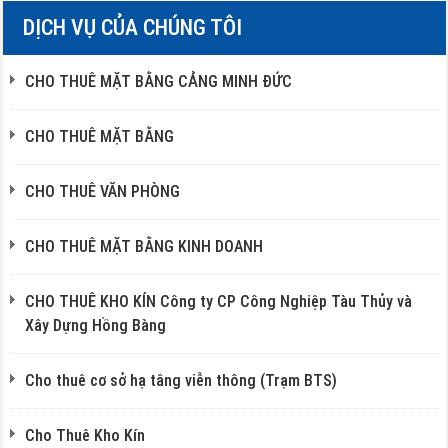
DỊCH VỤ CỦA CHÚNG TÔI
CHO THUÊ MẶT BẰNG CẢNG MINH ĐỨC
CHO THUÊ MẶT BẰNG
CHO THUÊ VĂN PHÒNG
CHO THUÊ MẶT BẰNG KINH DOANH
CHO THUÊ KHO KÍN Công ty CP Công Nghiệp Tàu Thủy và
Xây Dựng Hồng Bàng
Cho thuê cơ sở hạ tâng viễn thông (Trạm BTS)
Cho Thuê Kho Kín