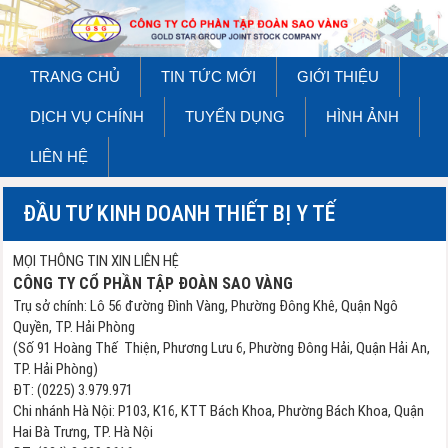
TRANG CHỦ
TIN TỨC MỚI
GIỚI THIỆU
DỊCH VỤ CHÍNH
TUYỂN DỤNG
HÌNH ẢNH
LIÊN HỆ
ĐẦU TƯ KINH DOANH THIẾT BỊ Y TẾ
MỌI THÔNG TIN XIN LIÊN HỆ
CÔNG TY CỔ PHẦN TẬP ĐOÀN SAO VÀNG
Trụ sở chính: Lô 56 đường Đình Vàng, Phường Đông Khê, Quận Ngô
Quyền, TP. Hải Phòng
(Số 91 Hoàng Thế Thiện, Phương Lưu 6, Phường Đông Hải, Quận Hải An,
TP. Hải Phòng)
ĐT: (0225) 3.979.971
Chi nhánh Hà Nội: P103, K16, KTT Bách Khoa, Phường Bách Khoa, Quận
Hai Bà Trưng, TP. Hà Nội