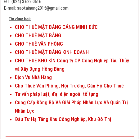
ĐT: (024) 3.629.0616
E-mail:
saotainang2015@gmail.com
Tin cùng loại:
CHO THUÊ MẶT BẰNG CẢNG MINH ĐỨC
CHO THUÊ MẶT BẰNG
CHO THUÊ VĂN PHÒNG
CHO THUÊ MẶT BẰNG KINH DOANH
CHO THUÊ KHO KÍN Công ty CP Công Nghiệp Tàu Thủy
và Xây Dựng Hồng Bàng
Dịch Vụ Nhà Hàng
Cho Thuê Văn Phòng, Hội Trường, Căn Hộ Cho Thuê
Tư vấn pháp luật, đại diện ngoài tố tụng
Cung Cấp Đồng Bộ Và Giải Pháp Nhân Lực Và Quản Trị
Nhân Lực
Đầu Tư Hạ Tầng Khu Công Nghiệp, Khu Đô Thị