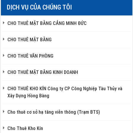
DỊCH VỤ CỦA CHÚNG TÔI
CHO THUÊ MẶT BẰNG CẢNG MINH ĐỨC
CHO THUÊ MẶT BẰNG
CHO THUÊ VĂN PHÒNG
CHO THUÊ MẶT BẰNG KINH DOANH
CHO THUÊ KHO KÍN Công ty CP Công Nghiệp Tàu Thủy và
Xây Dựng Hồng Bàng
Cho thuê cơ sở hạ tâng viễn thông (Trạm BTS)
Cho Thuê Kho Kín