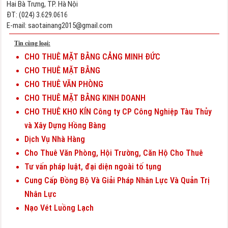
Hai Bà Trưng, TP. Hà Nội
ĐT: (024) 3.629.0616
E-mail:
saotainang2015@gmail.com
Tin cùng loại:
CHO THUÊ MẶT BẰNG CẢNG MINH ĐỨC
CHO THUÊ MẶT BẰNG
CHO THUÊ VĂN PHÒNG
CHO THUÊ MẶT BẰNG KINH DOANH
CHO THUÊ KHO KÍN Công ty CP Công Nghiệp Tàu Thủy
và Xây Dựng Hồng Bàng
Dịch Vụ Nhà Hàng
Cho Thuê Văn Phòng, Hội Trường, Căn Hộ Cho Thuê
Tư vấn pháp luật, đại diện ngoài tố tụng
Cung Cấp Đồng Bộ Và Giải Pháp Nhân Lực Và Quản Trị
Nhân Lực
Nạo Vét Luồng Lạch