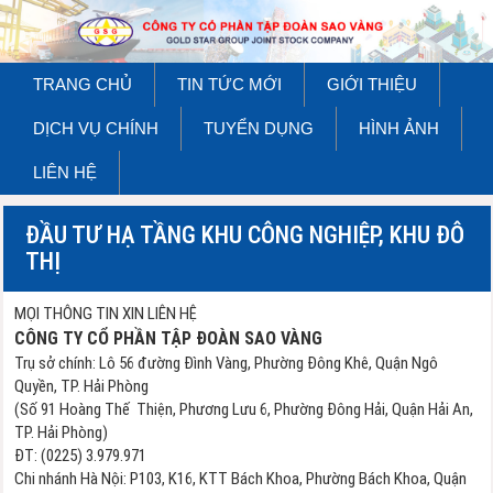
TRANG CHỦ
TIN TỨC MỚI
GIỚI THIỆU
DỊCH VỤ CHÍNH
TUYỂN DỤNG
HÌNH ẢNH
LIÊN HỆ
ĐẦU TƯ HẠ TẦNG KHU CÔNG NGHIỆP, KHU ĐÔ
THỊ
MỌI THÔNG TIN XIN LIÊN HỆ
CÔNG TY CỔ PHẦN TẬP ĐOÀN SAO VÀNG
Trụ sở chính: Lô 56 đường Đình Vàng, Phường Đông Khê, Quận Ngô
Quyền, TP. Hải Phòng
(Số 91 Hoàng Thế Thiện, Phương Lưu 6, Phường Đông Hải, Quận Hải An,
TP. Hải Phòng)
ĐT: (0225) 3.979.971
Chi nhánh Hà Nội: P103, K16, KTT Bách Khoa, Phường Bách Khoa, Quận