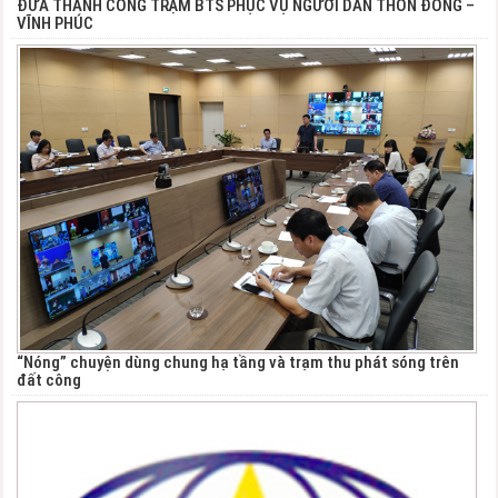
ĐƯA THÀNH CÔNG TRẠM BTS PHỤC VỤ NGƯỜI DÂN THÔN ĐÔNG –
VĨNH PHÚC
“Nóng” chuyện dùng chung hạ tầng và trạm thu phát sóng trên
đất công