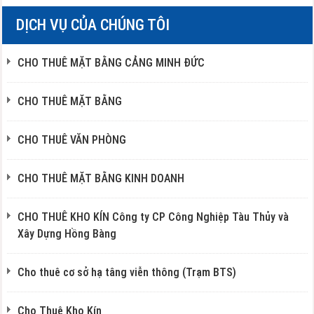
DỊCH VỤ CỦA CHÚNG TÔI
CHO THUÊ MẶT BẰNG CẢNG MINH ĐỨC
CHO THUÊ MẶT BẰNG
CHO THUÊ VĂN PHÒNG
CHO THUÊ MẶT BẰNG KINH DOANH
CHO THUÊ KHO KÍN Công ty CP Công Nghiệp Tàu Thủy và
Xây Dựng Hồng Bàng
Cho thuê cơ sở hạ tâng viễn thông (Trạm BTS)
Cho Thuê Kho Kín