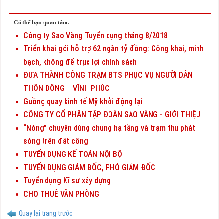
Có thể bạn quan tâm:
Công ty Sao Vàng Tuyển dụng tháng 8/2018
Triển khai gói hỗ trợ 62 ngàn tỷ đồng: Công khai, minh
bạch, không để trục lợi chính sách
ĐƯA THÀNH CÔNG TRẠM BTS PHỤC VỤ NGƯỜI DÂN
THÔN ĐÔNG – VĨNH PHÚC
Guồng quay kinh tế Mỹ khởi động lại
CÔNG TY CỔ PHẦN TẬP ĐOÀN SAO VÀNG - GIỚI THIỆU
“Nóng” chuyện dùng chung hạ tầng và trạm thu phát
sóng trên đất công
TUYỂN DỤNG KẾ TOÁN NỘI BỘ
TUYỂN DỤNG GIÁM ĐỐC, PHÓ GIÁM ĐỐC
Tuyển dụng Kĩ sư xây dựng
CHO THUÊ VĂN PHÒNG
Quay lại trang trước