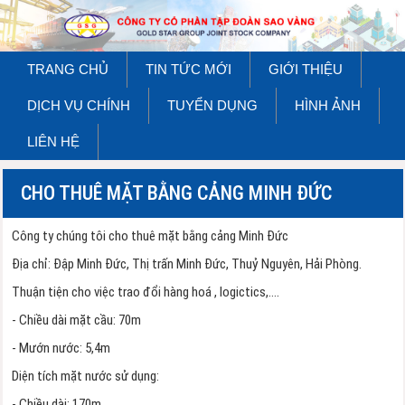
TRANG CHỦ
TIN TỨC MỚI
GIỚI THIỆU
DỊCH VỤ CHÍNH
TUYỂN DỤNG
HÌNH ẢNH
LIÊN HỆ
CHO THUÊ MẶT BẰNG CẢNG MINH ĐỨC
Công ty chúng tôi cho thuê mặt bằng cảng Minh Đức
Địa chỉ: Đập Minh Đức, Thị trấn Minh Đức, Thuỷ Nguyên, Hải Phòng.
Thuận tiện cho việc trao đổi hàng hoá , logictics,....
- Chiều dài mặt cầu: 70m
- Mướn nước: 5,4m
Diện tích mặt nước sử dụng:
- Chiều dài: 170m