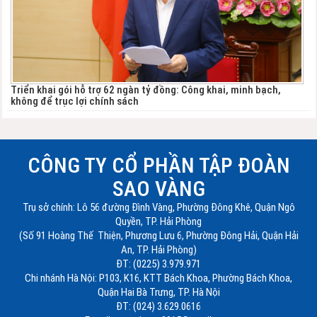
Triển khai gói hỗ trợ 62 ngàn tỷ đồng: Công khai, minh bạch,
không để trục lợi chính sách
CÔNG TY CỔ PHẦN TẬP ĐOÀN
SAO VÀNG
Trụ sở chính: Lô 56 đường Đình Vàng, Phường Đông Khê, Quận Ngô
Quyền, TP. Hải Phòng
(Số 91 Hoàng Thế Thiện, Phương Lưu 6, Phường Đông Hải, Quận Hải
An, TP. Hải Phòng)
ĐT: (0225) 3.979.971
Chi nhánh Hà Nội: P103, K16, KTT Bách Khoa, Phường Bách Khoa,
Quận Hai Bà Trưng, TP. Hà Nội
ĐT: (024) 3.629.0616