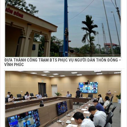
ĐƯA THÀNH CÔNG TRẠM BTS PHỤC VỤ NGƯỜI DÂN THÔN ĐÔNG –
VĨNH PHÚC