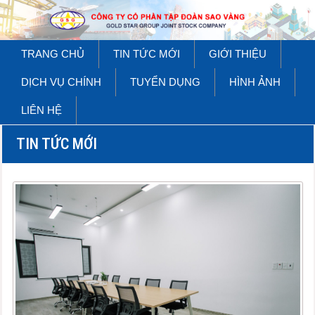
TRANG CHỦ
TIN TỨC MỚI
GIỚI THIỆU
DỊCH VỤ CHÍNH
TUYỂN DỤNG
HÌNH ẢNH
LIÊN HỆ
TIN TỨC MỚI